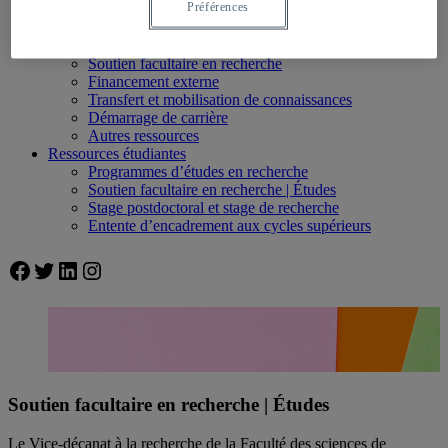
Préférences
Thèses et mémoires
Ressources professorales
Gestion du quotidien
Soutien facultaire en recherche
Financement externe
Transfert et mobilisation de connaissances
Démarrage de carrière
Autres ressources
Ressources étudiantes
Programmes d’études en recherche
Soutien facultaire en recherche | Études
Stage postdoctoral et stage de recherche
Entente d’encadrement aux cycles supérieurs
Facebook
Twitter
LinkedIn
Instagram
Soutien facultaire en recherche | Études
Le Vice-décanat à la recherche de la Faculté des sciences de