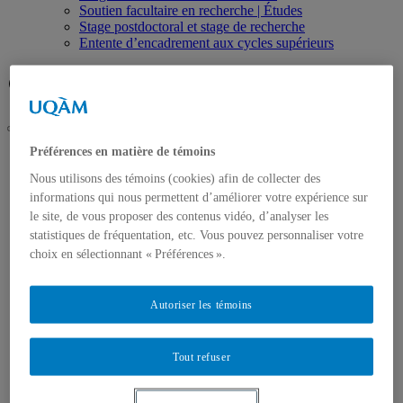
Soutien facultaire en recherche | Études
Stage postdoctoral et stage de recherche
Entente d’encadrement aux cycles supérieurs
Facebook
Twitter
LinkedIn
Instagram
Préférences en matière de témoins
UQAM
Vice-décanat à la recherche en éducation
Nous utilisons des témoins (cookies) afin de collecter des
Ressources étudiantes
informations qui nous permettent d’améliorer votre expérience sur
Soutien facultaire en recherche | Études
le site, de vous proposer des contenus vidéo, d’analyser les
Accueil
statistiques de fréquentation, etc. Vous pouvez personnaliser votre
À propos
choix en sélectionnant « Préférences ».
Le Vice-décanat à la recherche
Comités facultaires en recherche
Nous joindre
Autoriser les témoins
La recherche en éducation
Pleins feux sur la recherche
Pôles de développement et axes de recherche
Tout refuser
Regroupements de recherche et revues
Expertise et visibilité médiatique
Événements