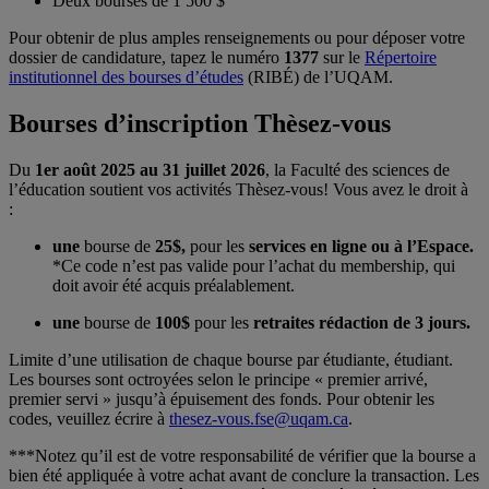
Deux bourses de 1 500 $
Pour obtenir de plus amples renseignements ou pour déposer votre
dossier de candidature, tapez le numéro
1377
sur le
Répertoire
institutionnel des bourses d’études
(RIBÉ) de l’UQAM.
Bourses d’inscription Thèsez-vous
Du
1er août 2025 au 31 juillet 2026
, la Faculté des sciences de
l’éducation soutient vos activités Thèsez-vous! Vous avez le droit à
: ​
une
bourse de
25$,
pour les
services en ligne ou à l’Espace.
*Ce code n’est pas valide pour l’achat du membership, qui
doit avoir été acquis préalablement.
une
bourse de
100$
pour les
retraites rédaction de 3 jours.
Limite d’une utilisation de chaque bourse par étudiante, étudiant.​
Les bourses sont octroyées selon le principe « premier arrivé,
premier servi » jusqu’à épuisement des fonds. Pour obtenir les
codes, veuillez écrire à
thesez-vous.fse@uqam.ca
.
​***Notez qu’il est de votre responsabilité de vérifier que la bourse a
bien été appliquée à votre achat avant de conclure la transaction. Les